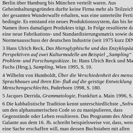
Berlin über Hamburg bis München verteilt waren. Aus
Geheimhaltungsgründen durfte keine Firma mehr als Teilzei
der gesamten Wunderwaffe erhalten, was eine unterteilte Fert
bedingte. Es entstand ein neues Produktionssystem, das bis h
Namen ihres damaligen Produktes trägt. In Folge resultierte d
eine neue Fabrikations- und Standardisierungsmatrix sowie d
Normenausschuss der deutschen Industrie (seit 1975 kurz DIN
3 Hans Ulrich Reck,
Das Hieroglyphische und das Enzyklopäd
Perspektiven auf zwei Kulturmodelle am Beispiel „Sampling“ 
Problem- und Forschungsskizze
. In: Hans Ulrich Reck und Ma
Fuchs (Hrsg.),
Sampling
, Wien 1995, S. 10.
4 Wilhelm von Humboldt,
Über die Verschiedenheit des mens
Sprachbaues und ihren Ein- fluß auf die geistige Entwicklung
Menschengeschlechts
, Paderborn 1998, S. 180.
5 Jacques Derrida,
Grammatologie
, Frankfurt a. Main 1996, S.
6 Die kabbalistische Tradition kennt unterschiedlichste „Soft
um den alphanumerischen Code so zu manipulieren, dass
Gegenstände oder Leben resultieren. Das Programm des Abr
Galante aus dem 16. Jh. schreibt beispielsweise vor, dass, we
eine Sache erschaffen will, man dessen Buchstaben mit allen