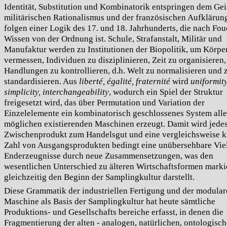
Identität, Substitution und Kombinatorik entspringen dem Gei
militärischen Rationalismus und der französischen Aufklärun
folgen einer Logik des 17. und 18. Jahrhunderts, die nach Fou
Wissen von der Ordnung ist. Schule, Strafanstalt, Militär und
Manufaktur werden zu Institutionen der Biopolitik, um Körpe
vermessen, Individuen zu disziplinieren, Zeit zu organisieren,
Handlungen zu kontrollieren, d.h. Welt zu normalisieren und 
standardisieren. Aus
liberté, égalité, fraternité
wird
uniformity
simplicity, interchangeability
, wodurch ein Spiel der Struktur
freigesetzt wird, das über Permutation und Variation der
Einzelelemente ein kombinatorisch geschlossenes System alle
möglichen existierenden Maschinen erzeugt. Damit wird jede
Zwischenprodukt zum Handelsgut und eine vergleichsweise k
Zahl von Ausgangsprodukten bedingt eine unübersehbare Viel
Enderzeugnisse durch neue Zusammensetzungen, was den
wesentlichen Unterschied zu älteren Wirtschaftsformen marki
gleichzeitig den Beginn der Samplingkultur darstellt.
Diese Grammatik der industriellen Fertigung und der modula
Maschine als Basis der Samplingkultur hat heute sämtliche
Produktions- und Gesellschafts
bereiche erfasst, in denen die
Fragmentierung der alten - analogen, natürlichen, ontologisch