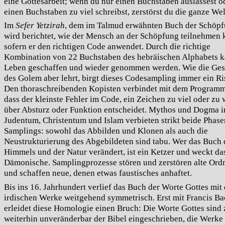
eine Gottesarbeit; wenn du nur einen Buchstaben auslassest o
einen Buchstaben zu viel schreibst, zerstörst du die ganze Wel
Im
Sefer Yetzirah
, dem im Talmud erwähnten Buch der Schöpf
wird berichtet, wie der Mensch an der Schöpfung teilnehmen 
sofern er den richtigen Code anwendet. Durch die richtige
Kombination von 22 Buchstaben des hebräischen Alphabets 
Leben geschaffen und wieder genommen werden. Wie die
Ges
des Golem aber lehrt, birgt dieses Codesampling immer ein Ri
Den thoraschreibenden Kopisten verbindet mit dem Programm
dass der kleinste Fehler im Code, ein Zeichen zu viel oder zu
über Absturz oder Funktion entscheidet. Mythos und Dogma 
Judentum, Christentum und Islam verbieten strikt beide Phase
Samplings: sowohl das Abbilden und Klonen als auch die
Neustrukturierung des Abgebildeten sind tabu. Wer das Buch 
Himmels und der Natur verändert, ist ein Ketzer und weckt da
Dämonische. Samplingprozesse stören und zerstören alte Or
und schaffen neue, denen etwas faustisches anhaftet.
Bis ins 16. Jahrhundert verlief das Buch der Worte Gottes mit
irdischen Werke weitgehend symmetrisch. Erst mit Francis B
erleidet diese Homologie einen Bruch: Die Worte Gottes sind
weiterhin unveränderbar der Bibel eingeschrieben, die Werke