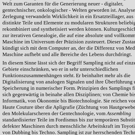
Welt zum Garanten für die Generierung neuer - digitaler,
gentechnischer, onkologischer - Welten geworden ist. Analys
Zerlegung verwandeln Wirklichkeit in ein Ersatzteillager, au
distinkte Teile und Elemente zu modularen Strukturen beliebi
rekombiniert und synthetisiert werden können. Kulturgeschic
zur iterativen Genealogie, die auf eine absolute und vollkom
Maschine im Universum der Präzision zusteuert. Dieser Zusta
kündigt sich mit dem Computer an, der die Differenz von Me
Maschine aufhebt und alle Bereiche des Lebens durchdringt.
In diesem Sinne lässt sich der Begriff Sampling nicht auf einz
Gebiete einschränken, wo er in sehr unterschiedlichen
Funktionszusammenhängen steht. Er beinhaltet mehr als die
Digitalisierung von analogen Signalen und ihre Überführung
Speicherung in numerischer Form. Prinzipien des Samplings f
sich gegenwärtig in beinahe allen Disziplinen; von Chemie bi
Informatik, von Ökonomie bis Biotechnologie. Sie reichen vo
Haute Couture über die Apligrafie (Züchtung von Hautgewebe
den Molekularscheren der Gentechnologie, vom
Assembling
standardisierter Teile im Fordismus bis zur temporären Substi
defekter Maschinen durch menschliche Arbeitskraft im Toyot
von Dubbing bis Techno. Sampling ist zur herrschenden Tech