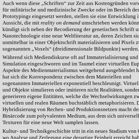
Auch wenn diese „Schriften“ zur Zeit aus Kostengründen vo
für militärische und medizinische Zwecke oder im Bereich de
Prototypings eingesetzt werden, stellen sie eine Entwicklung 
Aussicht, die mit
reality on demand
umschrieben werden könn
kündigt sich neben der Recodierung der genetischen Schrift u
Nanotechnologie eine neue Weltliteratur an, deren Zeichen si
unmittelbar in einer Objektschrift materialisieren und Pixels 
sogenannten „Voxels“ (dreidimensionale Bildpunkte) werden.
Während sich Mediendiskurse oft auf Immaterialisierung und
Simulation eingeschworen und im Taumel einer virtuellen Eu
Aspekte des Medienmaterialismus weitgehend ausgeblendet h
hat sich die Korrespondenz zwischen dem Materiellen und
sogenannten Immateriellen exponentiell beschleunigt. Virtuel
und Objekte simulieren oder imitieren nicht Realitäten, sonde
generieren eigene Entitäten, welche die Wechselwirkungen z
virtuellen und realen Räumen buchstäblich metaphorisieren. 
Hybridisierung von Rechen- und Produktionsnetzen macht de
Binärcode zum polyvalenten Medium, aus dem sich universell
Texturen für eine neue Welt samplen lassen.
Kultur- und Technikgeschichte tritt in ein neues Stadium von 
wo Analyse und Zerlegung eine derartige Feinheit erreicht ha