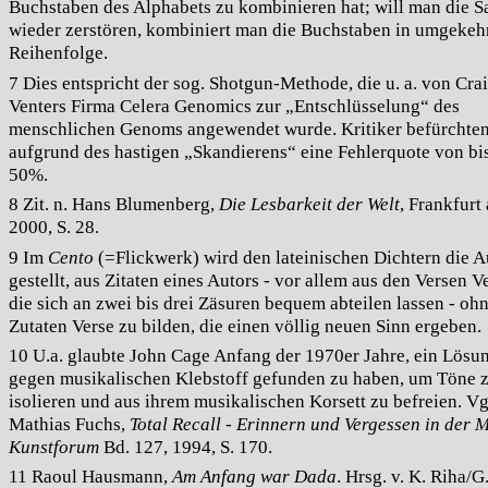
Buchstaben des Alphabets zu kombinieren hat; will man die S
wieder zerstören, kombiniert man die Buchstaben in umgekeh
Reihenfolge.
7 Dies entspricht der sog. Shotgun-Methode, die u. a. von Cra
Venters Firma Celera Genomics zur „Entschlüsselung“ des
menschlichen Genoms angewendet wurde. Kritiker befürchte
aufgrund des hastigen „Skandierens“ eine Fehlerquote von bi
50%.
8 Zit. n. Hans Blumenberg,
Die Lesbarkeit der Welt
, Frankfurt
2000, S. 28.
9 Im
Cento
(=Flickwerk) wird den lateinischen Dichtern die 
gestellt, aus Zitaten eines Autors - vor allem aus den Versen Ve
die sich an zwei bis drei Zäsuren bequem abteilen lassen - oh
Zutaten Verse zu bilden, die einen völlig neuen Sinn ergeben.
10 U.a. glaubte John Cage Anfang der 1970er Jahre, ein Lösu
gegen musikalischen Klebstoff gefunden zu haben, um Töne 
isolieren und aus ihrem musikalischen Korsett zu befreien. Vg
Mathias Fuchs,
Total Recall - Erinnern und Vergessen in der 
Kunstforum
Bd. 127, 1994, S. 170.
11 Raoul Hausmann,
Am Anfang war Dada
. Hrsg. v. K. Riha/