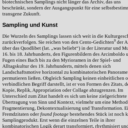
biotechnischen Samplings nicht länger das Archiv, das uns
beschränkt, sondern der Ausgangspunkt für eine selbstbestim
transgene Zukunft.
Sampling und Kunst
Die Wurzeln des Samplings lassen sich weit in die Kulturgesc
9
zurückverfolgen. Sie reichen von den Cento-Gedichten
der A
über das Quodlibet (lat. „was beliebt“) in der Literatur und M
16. bis 18. Jahrhunderts, den Figurenbildern des Arcimboldo 
Fugen eines Bach bis zu den Myrioramen in der Spiel- und
Alltagskultur des 19. Jahrhunderts, mittels denen sich
Landschaftsmotive horizontal zu kombinatorischen Panoram
permutieren ließen. Obgleich Sampling keinen einheitlichen 
verbindlichen Begriff darstellt, ist er von Formen des Zitats, d
Kopie, Replik, Appropriation oder Collage abzugrenzen. Im
Unterschied zum Zitat handelt es sich um keine zielgerichtete
Übertragung von Sinn und Kontext, vielmehr um eine Method
Fragmentierung, Dekontextualisierung und Transformation. E
Fremdzitaten oder
found footage
bestehendes Stück ist noch k
Samplingprodukt. Erst wenn die einzelnen Teile in ihrer
kombinatorischen Logik derart transformiert, rhythmisiert un