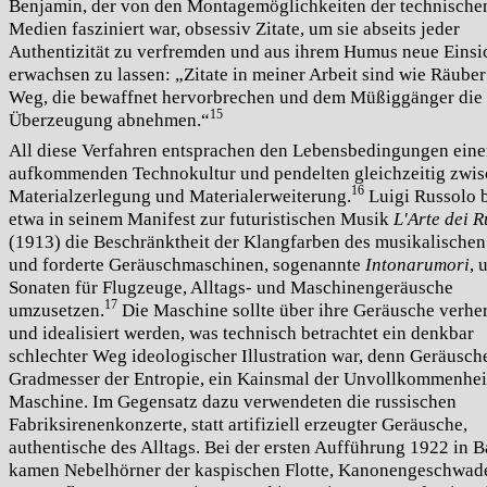
Benjamin, der von den Montagemöglichkeiten der technische
Medien fasziniert war, obsessiv Zitate, um sie abseits jeder
Authentizität zu verfremden und aus ihrem Humus neue Einsi
erwachsen zu lassen: „Zitate in meiner Arbeit sind wie Räube
Weg, die bewaffnet hervorbrechen und dem Müßiggänger die
15
Überzeugung abnehmen.“
All diese Verfahren entsprachen den Lebensbedingungen eine
aufkommenden Technokultur und pendelten gleichzeitig zwi
16
Materialzerlegung und Materialerweiterung.
Luigi Russolo 
etwa in seinem Manifest zur futuristischen Musik
L'Arte dei 
(1913) die Beschränktheit der Klangfarben des musikalische
und forderte Geräuschmaschinen, sogenannte
Intonarumori
, 
Sonaten für Flugzeuge, Alltags- und Maschinengeräusche
17
umzusetzen.
Die Maschine sollte über ihre Geräusche verher
und idealisiert werden, was technisch betrachtet ein denkbar
schlechter Weg ideologischer Illustration war, denn Geräusch
Gradmesser der Entropie, ein Kainsmal der Unvollkommenheit
Maschine. Im Gegensatz dazu verwendeten die russischen
Fabriksirenenkonzerte, statt artifiziell erzeugter Geräusche,
authentische des Alltags. Bei der ersten Aufführung 1922 in 
kamen Nebelhörner der kaspischen Flotte, Kanonengeschwad