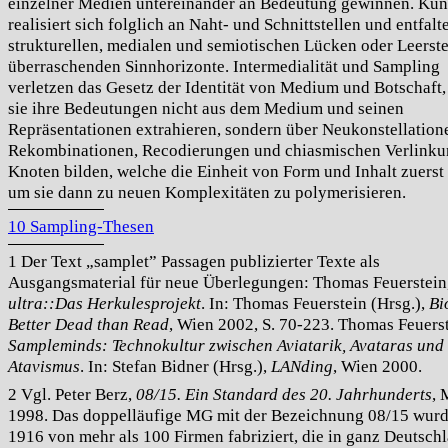
einzelner Medien untereinander an Bedeutung gewinnen. Kun
realisiert sich folglich an Naht- und Schnittstellen und entfalt
strukturellen, medialen und semiotischen Lücken oder Leerste
überraschenden Sinnhorizonte. Intermedialität und Sampling
verletzen das Gesetz der Identität von Medium und Botschaft
sie ihre Bedeutungen nicht aus dem Medium und seinen
Repräsentationen extrahieren, sondern über Neukonstellation
Rekombinationen, Recodierungen und chiasmischen Verlink
Knoten bilden, welche die Einheit von Form und Inhalt zuerst
um sie dann zu neuen Komplexitäten zu polymerisieren.
10 Sampling-Thesen
1 Der Text „samplet” Passagen publizierter Texte als
Ausgangsmaterial für neue Überlegungen: Thomas Feuerstein
ultra::Das Herkulesprojekt
. In: Thomas Feuerstein (Hrsg.),
Bi
Better Dead than Read
, Wien 2002, S. 70-223. Thomas Feuerst
Sampleminds: Technokultur zwischen Aviatarik, Avataras und
Atavismus
. In: Stefan Bidner (Hrsg.),
LANding
, Wien 2000.
2 Vgl. Peter Berz,
08/15. Ein Standard des 20. Jahrhunderts
,
1998. Das doppelläufige MG mit der Bezeichnung 08/15 wurd
1916 von mehr als 100 Firmen fabriziert, die in ganz Deutsch