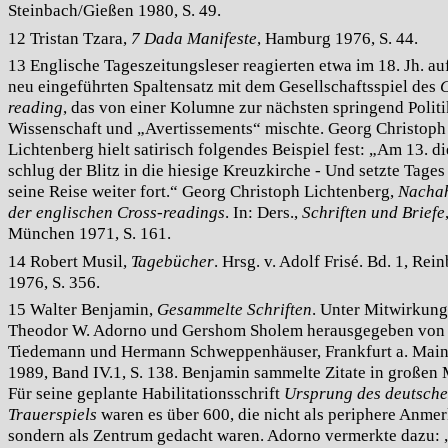
Steinbach/Gießen 1980, S. 49.
12 Tristan Tzara,
7 Dada Manifeste
, Hamburg 1976, S. 44.
13 Englische Tageszeitungsleser reagierten etwa im 18. Jh. au
neu eingeführten Spaltensatz mit dem Gesellschaftsspiel des
C
reading
, das von einer Kolumne zur nächsten springend Politi
Wissenschaft und „Avertissements“ mischte. Georg Christoph
Lichtenberg hielt satirisch folgendes Beispiel fest: „Am 13. d
schlug der Blitz in die hiesige Kreuzkirche - Und setzte Tages
seine Reise weiter fort.“ Georg Christoph Lichtenberg,
Nacha
der englischen Cross-readings
. In: Ders.,
Schriften und Briefe
München 1971, S. 161.
14 Robert Musil,
Tagebücher
. Hrsg. v. Adolf Frisé. Bd. 1, Rei
1976, S. 356.
15 Walter Benjamin,
Gesammelte Schriften
. Unter Mitwirkun
Theodor W. Adorno und Gershom Sholem herausgegeben von 
Tiedemann und Hermann Schweppenhäuser, Frankfurt a. Main
1989, Band IV.1, S. 138. Benjamin sammelte Zitate in großen
Für seine geplante Habilitationsschrift
Ursprung des deutsch
Trauerspiels
waren es über 600, die nicht als periphere Anme
sondern als Zentrum gedacht waren. Adorno vermerkte dazu: