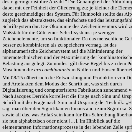
4
desto geringer ist ihre Anzahl.
Die Genauigkeit der Abbildun
dabei mit der Feinheit der Gliederung zu; je kleiner die Eleme
desto geschmeidiger das System. Für Humboldt stellte das Al
zugleich das abstrakteste, das einfachste und das leistungsfäh
Schriftsystem dar. Die Ökonomie des Zeicheninventars wird 
Maßstab für die Güte eines Schriftsystems: je weniger
Zeichenelemente, um so funktionaler. Da das menschliche Ge
besser zu kombinieren als zu speichern vermag, ist das
alphanumerische Zeichensystem auf die Minimierung der
mnemotechnischen und der Maximierung der kombinatorisch
Belastung ausgelegt. Zumindest gilt diese Regel bis zu dem
Pu
Maschinen die
ars combinatoria
in Nullen und Einsen übern
Mit 08/15 nähert sich die Entwicklung und Produktion von D
und Artefakten dem Modus der Schrift an, was sich durch
Digitalisierung und computerisierte Fabrikation zunehmend ve
Nach Jacques Derrida korreliert die Frage nach Sinn und Urs
Schrift mit der Frage nach Sinn und Ursprung der Technik: „H
sagt man über den Signifikanten hinaus auch zum Signifikat Sc
sowie all das, was Anlaß sein kann für Ein-Schreibung überhau
sie nun alphabetisch oder nicht […]. Im Hinblick auf die
elementarsten Informationsprozesse in der lebenden Zelle spr