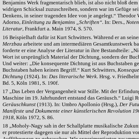
Benjamins Werk fragmentarisch blieb, ist also nicht bloß dem
widrigen Schicksal zuzuschreiben, sondern war im Gefüge se
Denkens, in seiner tragenden Idee von je angelegt.“ Theodor 
Adorno,
Einleitung zu Benjamins „Schriften“
. In: Ders.,
Noten
Literatur
, Frankfurt a. Main 1974, S. 570.
16 Beispielhaft dafür ist Kurt Schwitters. Während er an sein
Merzbau
arbeitete und am intermediären Gesamtkunstwerk ba
forderte er eine Analyse der Literatur in ihre Bestandteile: „N
Wort ist ursprünglich Material der Dichtung, sondern der Buc
Und weiter: „Die konsequente Dichtung ist aus Buchstaben ge
Buchstaben haben keinen Begriff.“ Kurt Schwitters,
Konseque
Dichtung
(1924). In:
Das literarische Werk
. Hrsg. v. Friedhel
Bd. 5, Köln 1981, S. 190f.
17 „Das Leben der Vergangenheit war Stille. Mit der Erfindun
Maschine im 19. Jahrhundert entstand das Geräusch.“ Luigi R
Geräuschkunst
(1913). In: Umbro Apollonio (Hrsg.),
Der Futu
Manifeste und Dokumente einer künstlerischen Revolution 19
1918
, Köln 1972, S. 86.
18 „Moholy-Nagy sah in der Schallplatte musikalische Zukunf
er protestierte dagegen sie nur als Mittel der Reproduktion vo
Aufführungen zu gebrauchen. Wir experimentierten zusammen