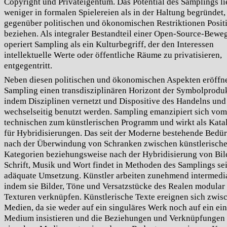
Copyright und Privateigentum. Das Potential des Samplings li
weniger in formalen Spielereien als in der Haltung begründet,
gegenüber politischen und ökonomischen Restriktionen Posit
beziehen. Als integraler Bestandteil einer Open-Source-Bew
operiert Sampling als ein Kulturbegriff, der den Interessen
intellektuelle Werte oder öffentliche Räume zu privatisieren,
entgegentritt.
Neben diesen politischen und ökonomischen Aspekten eröffn
Sampling einen transdisziplinären Horizont der Symbolproduk
indem Disziplinen vernetzt und Dispositive des Handelns un
wechselseitig benutzt werden. Sampling emanzipiert sich vom
technischen zum künstlerischen Programm und wirkt als Kata
für Hybridisierungen. Das seit der Moderne bestehende Bedür
nach der Überwindung von Schranken zwischen künstlerisch
Kategorien beziehungsweise nach der Hybridisierung von Bil
Schrift, Musik und Wort findet in Methoden des Samplings se
adäquate Umsetzung. Künstler arbeiten zunehmend intermedia
indem sie Bilder, Töne und Versatzstücke des Realen modular
Texturen verknüpfen. Künstlerische Texte ereignen sich zwis
Medien, da sie weder auf ein singuläres Werk noch auf ein ei
Medium insistieren und die Beziehungen und Verknüpfungen