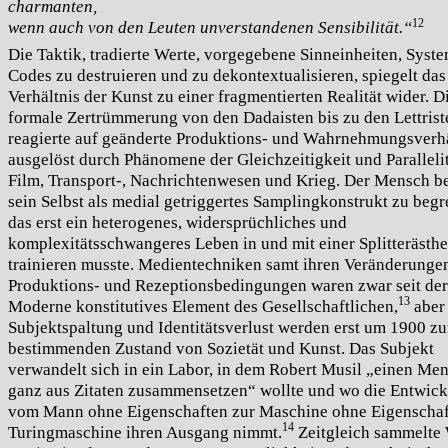
charmanten,
wenn auch von den Leuten unverstandenen Sensibilität.“
12
Die Taktik, tradierte Werte, vorgegebene Sinneinheiten, Syst
Codes zu destruieren und zu dekontextualisieren, spiegelt das
Verhältnis der Kunst zu einer fragmentierten Realität wider. D
formale Zertrümmerung von den Dadaisten bis zu den Lettrist
reagierte auf geänderte Produktions- und Wahrnehmungsverhä
ausgelöst durch Phänomene der Gleichzeitigkeit und Parallelit
Film, Transport-, Nachrichtenwesen und Krieg. Der Mensch 
sein Selbst als medial getriggertes Samplingkonstrukt zu begr
das erst ein heterogenes, widersprüchliches und
komplexitätsschwangeres Leben in und mit einer Splitterästhe
trainieren musste. Medientechniken samt ihren Veränderunge
Produktions- und Rezeptionsbedingungen waren zwar seit der
13
Moderne konstitutives Element des Gesellschaftlichen,
aber
Subjektspaltung und Identitätsverlust werden erst um 1900 z
bestimmenden Zustand von Sozietät und Kunst. Das Subjekt
verwandelt sich in ein Labor, in dem Robert Musil „einen Me
ganz aus Zitaten zusammensetzen“ wollte und wo die Entwic
vom Mann ohne Eigenschaften zur Maschine ohne Eigenschaf
14
Turingmaschine ihren Ausgang nimmt.
Zeitgleich sammelte 