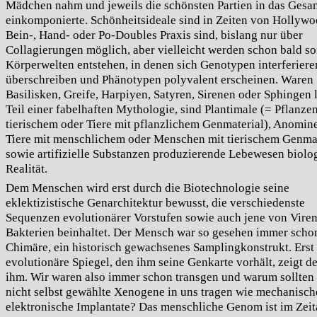
Mädchen nahm und jeweils die schönsten Partien in das Gesa
einkomponierte. Schönheitsideale sind in Zeiten von Hollyw
Bein-, Hand- oder Po-Doubles Praxis sind, bislang nur über
Collagierungen möglich, aber vielleicht werden schon bald s
Körperwelten entstehen, in denen sich Genotypen interferier
überschreiben und Phänotypen polyvalent erscheinen. Waren
Basilisken, Greife, Harpiyen, Satyren, Sirenen oder Sphingen 
Teil einer fabelhaften Mythologie, sind Plantimale (= Pflanze
tierischem oder Tiere mit pflanzlichem Genmaterial), Anomin
Tiere mit menschlichem oder Menschen mit tierischem Genmat
sowie artifizielle Substanzen produzierende Lebewesen biolo
Realität.
Dem Menschen wird erst durch die Biotechnologie seine
eklektizistische Genarchitektur bewusst, die verschiedenste
Sequenzen evolutionärer Vorstufen sowie auch jene von Vire
Bakterien beinhaltet. Der Mensch war so gesehen immer scho
Chimäre, ein historisch gewachsenes Samplingkonstrukt. Erst
evolutionäre Spiegel, den ihm seine Genkarte vorhält, zeigt d
ihm. Wir waren also immer schon transgen und warum sollten
nicht selbst gewählte Xenogene in uns tragen wie mechanisch
elektronische Implantate? Das menschliche Genom ist im Zeita