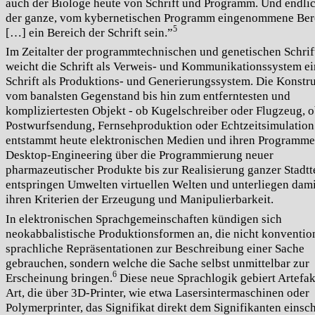
auch der Biologe heute von Schrift und Programm. Und endli
der ganze, vom kybernetischen Programm eingenommene Ber
5
[…] ein Bereich der Schrift sein.”
Im Zeitalter der programmtechnischen und genetischen Schrif
weicht die Schrift als Verweis- und Kommunikationssystem ei
Schrift als Produktions- und Generierungssystem. Die Konstr
vom banalsten Gegenstand bis hin zum entferntesten und
kompliziertesten Objekt - ob Kugelschreiber oder Flugzeug, 
Postwurfsendung, Fernsehproduktion oder Echtzeitsimulation
entstammt heute elektronischen Medien und ihren Programm
Desktop-Engineering über die Programmierung neuer
pharmazeutischer Produkte bis zur Realisierung ganzer Stadtt
entspringen Umwelten virtuellen Welten und unterliegen dam
ihren Kriterien der Erzeugung und Manipulierbarkeit.
In elektronischen Sprachgemeinschaften kündigen sich
neokabbalistische Produktionsformen an, die nicht konventio
sprachliche Repräsentationen zur Beschreibung einer Sache
gebrauchen, sondern welche die Sache selbst unmittelbar zur
6
Erscheinung bringen.
Diese neue Sprachlogik gebiert Artefakt
Art, die über 3D-Printer, wie etwa Lasersintermaschinen oder
Polymerprinter, das Signifikat direkt dem Signifikanten einsc