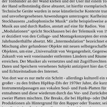
der Tonbänder an der Wand kleben und der User mit einem To
der Hand selbstständig diese abtastet, ist hierfür exemplarisch
Technische Geräte wurden in neue künstlerische Kontexte tran
und unvorhergesehenen Anwendungen unterzogen: Karlheinz
Stockhausens „radiophonische Musik“ zielte beispielsweise a
Musik aus und durch Radios, anstatt auf eine für Radios. Von
„Modulationen“ spricht Stockhausen bei der Telemusik von 1
er dezidiert von den Collage- und Montagekonzepten der erst
Jahrhunderthälfte absetzt. Mit „Intermodulation“ bezeichnet e
Mischung alter gefundener Objekte mit neuen selbstgeschaff
Objekten, um eine „Universalität von Vergangenheit, Gegenw
Zukunft von weit voneinander entfernten Ländern und Räume
erreichen. Der Musiker als vernetztes und mit Zugriffsrechten
Daten und Speichern versehenes Subjekt antizipiert hier das 
und Echtzeitstadium des Internet.
Von dort war es nur mehr ein Schritt - allerdings kulturell ein 
großer - zu den frühen HipHop-DJs der 1970er Jahre, die kur
Instrumentalpassagen aus vokalen Soul- und Funk-Platten für
entnahmen und diese wiederum durch das Vor- und Zurückdr
zweier Platten mischten. Die Breaks, die bei HipHop- oder Du
Produktionen als Hintergrund für den Rapper oder Toaster, se