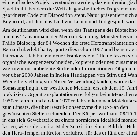
ein teuflisches Projekt verstanden werden, das ein demiurgisc
Spiel treibt, bei dem die Welt als ganzheitliches Programm un
geordneter Code zur Disposition steht. Natur präsentiert sich a
Keyboard, auf dem das Lied von Leben und Tod gespielt wird.
Am deutlichsten wird dies, wenn das Transgene der Biotechno
und das Transhumane der Medizin Sampling-Monster hervorb
Philip Blaiberg, der 84 Wochen die erste Herztransplantation 
Bernard überlebt hatte, spürte dies schon 1967 und bemerkte 
Interview: „Ich bin ein neuer Frankenstein.“ Heute lassen sich
organische Körper zerschneiden, kopieren oder neu zusamme
wie zuvor nur unbelebte Stoffe oder Informationen. Obgleich 
vor über 2000 Jahren in Indien Hautlappen von Stirn und Wa
Wiederherstellung von Nasen Verwendung fanden, wurde das
Somasampling in der westlichen Medizin erst ab dem 19. Jahr
praktiziert. Organtransplantationen erfolgen beim Menschen 
1950er Jahren und ab den 1970er Jahren kommen Molekulars
zum Einsatz, die über Restriktionsenzyme die DNS an den
gewünschten Stellen schneiden. Der Körper wird zum 08/15-T
in das sich Gewebeteile zu einem normierten Idealbild montie
lassen, wie es der antike Maler Zeuxis in seinem Bild der Hele
den Hera-Tempel in Kroton vorführte, für das er fünf der attra