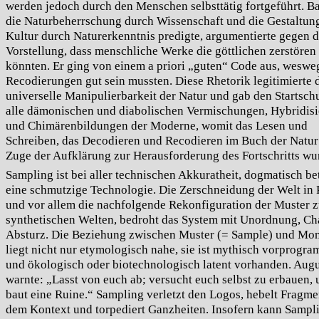
werden jedoch durch den Menschen selbsttätig fortgeführt. B
die Naturbeherrschung durch Wissenschaft und die Gestaltun
Kultur durch Naturerkenntnis predigte, argumentierte gegen d
Vorstellung, dass menschliche Werke die göttlichen zerstören
könnten. Er ging von einem a priori „guten“ Code aus, weswe
Recodierungen gut sein mussten. Diese Rhetorik legitimierte 
universelle Manipulierbarkeit der Natur und gab den Startschu
alle dämonischen und diabolischen Vermischungen, Hybridis
und Chimärenbildungen der Moderne, womit das Lesen und
Schreiben, das Decodieren und Recodieren im Buch der Natur
Zuge der Aufklärung zur Herausforderung des Fortschritts wu
Sampling ist bei aller technischen Akkuratheit, dogmatisch bet
eine schmutzige Technologie. Die Zerschneidung der Welt in P
und vor allem die nachfolgende Rekonfiguration der Muster 
synthetischen Welten, bedroht das System mit Unordnung, Ch
Absturz. Die Beziehung zwischen Muster (= Sample) und Mo
liegt nicht nur etymologisch nahe, sie ist mythisch vorprogra
und ökologisch oder biotechnologisch latent vorhanden. Aug
warnte: „Lasst von euch ab; versucht euch selbst zu erbauen, 
baut eine Ruine.“ Sampling verletzt den Logos, hebelt Fragme
dem Kontext und torpediert Ganzheiten. Insofern kann Sampli