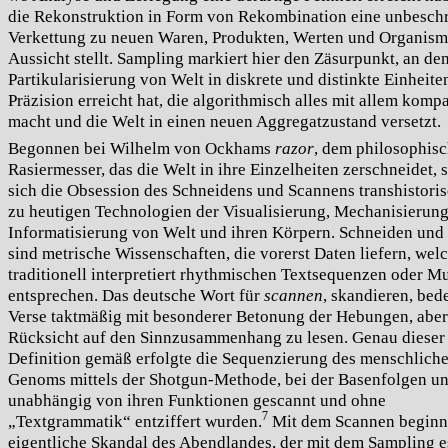
die Rekonstruktion in Form von Rekombination eine unbesch
Verkettung zu neuen Waren, Produkten, Werten und Organism
Aussicht stellt. Sampling markiert hier den Zäsurpunkt, an de
Partikularisierung von Welt in diskrete und distinkte Einheite
Präzision erreicht hat, die algorithmisch alles mit allem kompa
macht und die Welt in einen neuen Aggregatzustand versetzt.
Begonnen bei Wilhelm von Ockhams
razor
, dem philosophis
Rasiermesser, das die Welt in ihre Einzelheiten zerschneidet, 
sich die Obsession des Schneidens und Scannens transhistoris
zu heutigen Technologien der Visualisierung, Mechanisierun
Informatisierung von Welt und ihren Körpern. Schneiden und
sind metrische Wissenschaften, die vorerst Daten liefern, wel
traditionell interpretiert rhythmischen Textsequenzen oder M
entsprechen. Das deutsche Wort für
scannen
, skandieren, bed
Verse taktmäßig mit besonderer Betonung der Hebungen, abe
Rücksicht auf den Sinnzusammenhang zu lesen. Genau dieser
Definition gemäß erfolgte die Sequenzierung des menschlich
Genoms mittels der Shotgun-Methode, bei der Basenfolgen u
unabhängig von ihren Funktionen gescannt und ohne
7
„Textgrammatik“ entziffert wurden.
Mit dem Scannen beginn
eigentliche Skandal des Abendlandes, der mit dem Sampling es