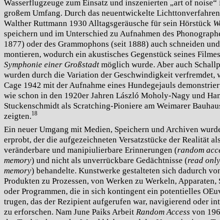
Wasserflugzeuge zum Einsatz und inszenierten „art of noise“ 
großem Umfang. Durch das neuentwickelte Lichttonverfahren
Walther Ruttmann 1930 Alltagsgeräusche für sein Hörstück
W
speichern und im Unterschied zu Aufnahmen des Phonographe
1877) oder des Grammophons (seit 1888) auch schneiden und
montieren, wodurch ein akustisches Gegenstück seines Filme
Symphonie einer Großstadt
möglich wurde. Aber auch Schallp
wurden durch die Variation der Geschwindigkeit verfremdet, 
Cage 1942 mit der Aufnahme eines Hundegejauls demonstrier
wie schon in den 1920er Jahren László Moholy-Nagy und Ha
Stuckenschmidt als Scratching-Pioniere am Weimarer Bauhau
18
zeigten.
Ein neuer Umgang mit Medien, Speichern und Archiven wurd
erprobt, der die aufgezeichneten Versatzstücke der Realität al
veränderbare und manipiulierbare Erinnerungen (
random acc
memory
) und nicht als unverrückbare Gedächtnisse (
read onl
memory
) behandelte. Kunstwerke gestalteten sich dadurch vo
Produkten zu Prozessen, von Werken zu Werkeln, Apparaten, 
oder Programmen, die in sich kontingent ein potentielles OEu
trugen, das der Rezipient aufgerufen war, navigierend oder in
zu erforschen. Nam June Paiks Arbeit
Random Access
von 196