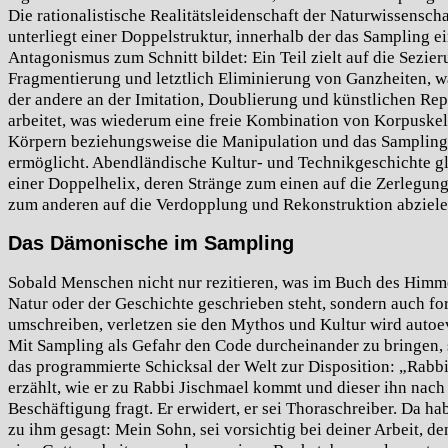
Die rationalistische Realitätsleidenschaft der Naturwissensch
unterliegt einer Doppelstruktur, innerhalb der das Sampling e
Antagonismus zum Schnitt bildet: Ein Teil zielt auf die Sezier
Fragmentierung und letztlich Eliminierung von Ganzheiten, 
der andere an der Imitation, Doublierung und künstlichen Rep
arbeitet, was wiederum eine freie Kombination von Korpuske
Körpern beziehungsweise die Manipulation und das Sampling
ermöglicht. Abendländische Kultur- und Technikgeschichte gl
einer Doppelhelix, deren Stränge zum einen auf die Zerlegun
zum anderen auf die Verdopplung und Rekonstruktion abziele
Das Dämonische im Sampling
Sobald Menschen nicht nur rezitieren, was im Buch des Himme
Natur oder der Geschichte geschrieben steht, sondern auch fo
umschreiben, verletzen sie den Mythos und Kultur wird autoev
Mit Sampling als Gefahr den Code durcheinander zu bringen, 
das programmierte Schicksal der Welt zur Disposition: „Rabb
erzählt, wie er zu Rabbi Jischmael kommt und dieser ihn nach
Beschäftigung fragt. Er erwidert, er sei Thoraschreiber. Da ha
zu ihm gesagt: Mein Sohn, sei vorsichtig bei deiner Arbeit, den