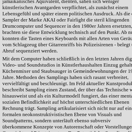
jamaikanisches Äquivalent, dienten, sahen sich weniger
künstlerischen Avantgarden verpflichtet, als zunächst einem
Lebensgefühl und später einem politischen Ausdruck. Als die 
Sampler der Marke AKAI oder Fairlight die steril klingenden
Drumcomputer und Sequencer in den 1980er Jahren ersetzten
brachten sie diese Entwicklung technisch auf den Punkt. Ab n
konnten die Tasten eines Keyboards mit allen Arten von Gerä
vom Schlagzeug über Gitarrenriffs bis Polizeisirenen - belegt
Abruf sequenziert werden.
Mit dem Computer haben schließlich in den letzten Jahren dig
Video- und Soundstudios in Künstlerhaushalten Einzug gehal
Küchenmixer und Staubsauger in Gemeindewohnungen der 1
Jahre. Methoden des Samplings haben sich rasant verbreitet,
vervielfältigt und beschleunigt. Im Feld aktueller Kunstprodu
beschreibt Sampling einen Zustand, der über das Technische w
hinausweist und als ein Kulturmodell fungiert, das einer ment
sozialen Befindlichkeit auf höchst unterschiedlichen Ebenen
Rechnung trägt. Sampling artikularisiert sich nicht nur auf ein
formalen neokonstruktivistischen Ebene von Visuals und
Soundpatterns, sondern unterläuft ebenso subversiv
überkommene
Konzepte von Autorenschaft oder Vorstellunge