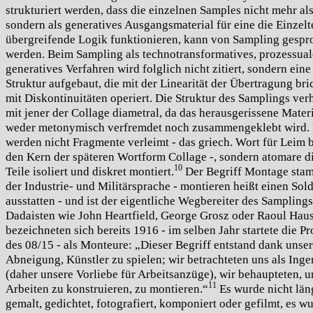
strukturiert werden, dass die einzelnen Samples nicht
mehr als
sondern als generatives Ausgangsmaterial für eine die Einzelt
übergreifende Logik funktionieren, kann von Sampling gesp
werden. Beim Sampling als technotransformatives, prozessua
generatives Verfahren wird folglich nicht zitiert, sondern ein
Struktur aufgebaut, die mit der Linearität der Übertragung bri
mit Diskontinuitäten operiert. Die Struktur des Samplings verh
mit jener der Collage diametral, da das herausgerissene Mater
weder metonymisch verfremdet noch zusammengeklebt wird.
werden nicht Fragmente verleimt - das griech. Wort für Leim b
den Kern der späteren Wortform Collage -, sondern atomare di
10
Teile isoliert und diskret montiert.
Der Begriff Montage sta
der Industrie- und Militärsprache - montieren heißt einen Sol
ausstatten - und ist der eigentliche Wegbereiter des Samplings
Dadaisten wie John Heartfield, George Grosz oder Raoul Hau
bezeichneten sich bereits 1916 - im selben Jahr startete die P
des 08/15 - als Monteure: „Dieser Begriff entstand dank unser
Abneigung, Künstler zu spielen; wir betrachteten uns als Inge
(daher unsere Vorliebe für Arbeitsanzüge), wir behaupteten, u
11
Arbeiten zu konstruieren, zu montieren.“
Es wurde nicht län
gemalt, gedichtet, fotografiert, komponiert oder gefilmt, es w