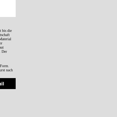
 bis die
tschaft
Material
er
aut
. Der
r Form.
urst nach