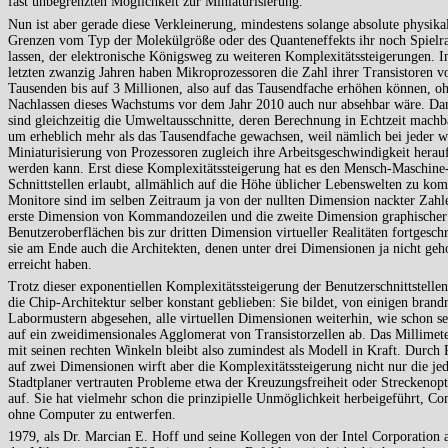
fast unbegrenzten Möglichkeit zur Miniaturisierung.
Nun ist aber gerade diese Verkleinerung, mindestens solange absolute physika
Grenzen vom Typ der Molekülgröße oder des Quanteneffekts ihr noch Spiel
lassen, der elektronische Königsweg zu weiteren Komplexitätssteigerungen. I
letzten zwanzig Jahren haben Mikroprozessoren die Zahl ihrer Transistoren v
Tausenden bis auf 3 Millionen, also auf das Tausendfache erhöhen können, o
Nachlassen dieses Wachstums vor dem Jahr 2010 auch nur absehbar wäre. Da
sind gleichzeitig die Umweltausschnitte, deren Berechnung in Echtzeit machb
um erheblich mehr als das Tausendfache gewachsen, weil nämlich bei jeder w
Miniaturisierung von Prozessoren zugleich ihre Arbeitsgeschwindigkeit herauf
werden kann. Erst diese Komplexitätssteigerung hat es den Mensch-Maschine
Schnittstellen erlaubt, allmählich auf die Höhe üblicher Lebenswelten zu ko
Monitore sind im selben Zeitraum ja von der nullten Dimension nackter Zahl
erste Dimension von Kommandozeilen und die zweite Dimension graphischer
Benutzeroberflächen bis zur dritten Dimension virtueller Realitäten fortgeschri
sie am Ende auch die Architekten, denen unter drei Dimensionen ja nicht geho
erreicht haben.
Trotz dieser exponentiellen Komplexitätssteigerung der Benutzerschnittstellen
die Chip-Architektur selber konstant geblieben: Sie bildet, von einigen bran
Labormustern abgesehen, alle virtuellen Dimensionen weiterhin, wie schon se
auf ein zweidimensionales Agglomerat von Transistorzellen ab. Das Millimet
mit seinen rechten Winkeln bleibt also zumindest als Modell in Kraft. Durch
auf zwei Dimensionen wirft aber die Komplexitätssteigerung nicht nur die j
Stadtplaner vertrauten Probleme etwa der Kreuzungsfreiheit oder Streckenop
auf. Sie hat vielmehr schon die prinzipielle Unmöglichkeit herbeigeführt, C
ohne Computer zu entwerfen.
1979, als Dr. Marcian E. Hoff und seine Kollegen von der Intel Corporation 