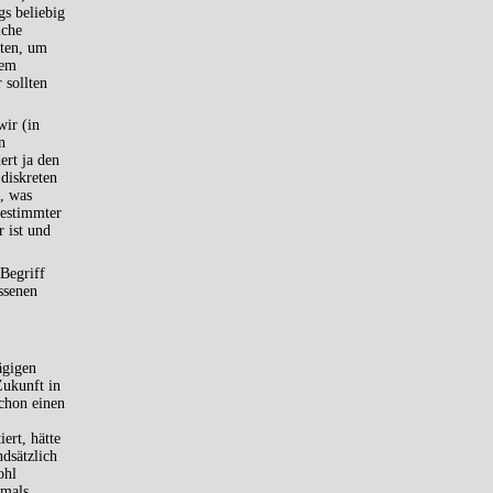
gs beliebig
lche
aten, um
dem
 sollten
wir (in
n
ert ja den
diskreten
f, was
bestimmter
 ist und
 Begriff
ssenen
ägigen
Zukunft in
schon einen
ert, hätte
ndsätzlich
ohl
rmals