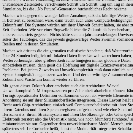
unabsehbare Zeitentiefe, verschwände Schritt um Schritt, Tag um Tag in ihre
Simulation, bis die ,,No Future"-Generation buchstäbliches Recht bekäme.
Machen wir dagegen die weniger kühne Annahme, daß das künftige Wetter g
in Echtzeit zu berechnen wäre, dann taucht auch unter Computerbedingungen
Zukunft auf. Die Systeme würden mit ihrer Umwelt Schritt halten, sie aber z
Zeit überholen. Wie vor einer Bugwelle bliebe die Zukunft als berechenbare, 
unberechnete stets gegeben. Nichts hätte sich am jahrtausendelangen Unwisse
außer der Tautologie, daß das jeweils gegenwärtige Wetter zweimal vorhande
Reellen und in dessen Simulation.
Machen wir drittens die einigermaßen realistische Annahme, daß Wettervorhe
über 24 Stunden lediglich mit lokalen Daten ihrer Umwelt zu rechnen haben,
Wettervorhersagen über größere Zeiträume hingegen immer globalere Daten
einbeziehen müssen, dann gerät die Hoffnung auf digitale Echtzeitverarbeitun
Probleme. Bei jedem Zuwachs an Umweltkomplexität muß dann nämlich auc
Systemkomplexität angemessen wachsen. Und der ehrwürdige Zusammenhan
Zukunft und Wachstum kommt wieder zu Ehren.
Mit genau dieser Zukunft aber erscheint auch die Architektur. Wieviel
Umweltkomplexität Mikroprozessoren pro Zeiteinheit abarbeiten können, häng
Turings operationaler Definition vollkommen davon ab, wieviele Elemente i
Anordnung sie auf ihrer Siliziumoberfläche integrieren. Dieses Layout heißt
Recht auch Chip-Architektur, einfach weil Computerschaltkreise mit ihrer Ste
ihrem Datenbus und ihren Speicherregistern aufgebaut sind wie eine Stadt mi
Herrschersitz, ihrem Straßensystem und ihren Bevölkerungs- oder Güterspeic
Elektronik zerstört also die Urbanistik nicht, wie noch Mumford fürchtete,
si
7
miniaturisiert sie nur. Gegenüber dem unverkleinerbaren Modul Mensch, wie 
spätestens seit Le Corbusier heißt, haust die Modularität Integrierter Schaltkre