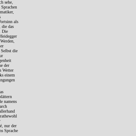
ch sehe,
r Sprachen
matiker,
s
ortsinn als
 die das
. Die
 Heidegger
s Werden,
er
Selbst die
ur
genheit
se der
m Wetter
cks einem
dingungen
as
lättern
lle namens
tarch
allerhand
erathewohl
r
é, nur der
ns Sprache