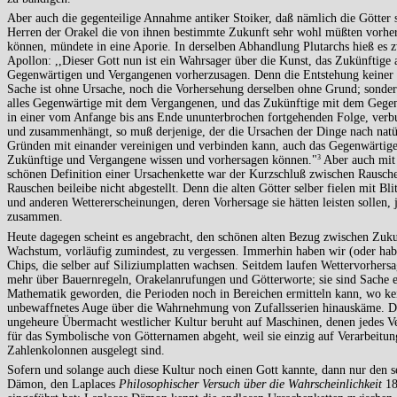
Aber auch die gegenteilige Annahme antiker Stoiker, daß nämlich die Götter s
Herren der Orakel die von ihnen bestimmte Zukunft sehr wohl müßten vorhe
können, mündete in eine Aporie. In derselben Abhandlung Plutarchs hieß es 
Apollon: ,,Dieser Gott nun ist ein Wahrsager über die Kunst, das Zukünftige
Gegenwärtigen und Vergangenen vorherzusagen. Denn die Entstehung keiner 
Sache ist ohne Ursache, noch die Vorhersehung derselben ohne Grund; sonder
alles Gegenwärtige mit dem Vergangenen, und das Zukünftige mit dem Gege
in einer vom Anfange bis ans Ende ununterbrochen fortgehenden Folge, verb
und zusammenhängt, so muß derjenige, der die Ursachen der Dinge nach natü
Gründen mit einander vereinigen und verbinden kann, auch das Gegenwärtige
Zukünftige und Vergangene wissen und vorhersagen können."
Aber auch mit 
3
schönen Definition einer Ursachenkette war der Kurzschluß zwischen Rausch
Rauschen beileibe nicht abgestellt. Denn die alten Götter selber fielen mit Bl
und anderen Wettererscheinungen, deren Vorhersage sie hätten leisten sollen, j
zusammen.
Heute dagegen scheint es angebracht, den schönen alten Bezug zwischen Zuk
Wachstum, vorläufig zumindest, zu vergessen. Immerhin haben wir (oder hab
Chips, die selber auf Siliziumplatten wachsen. Seitdem laufen Wettervorhersa
mehr über Bauernregeln, Orakelanrufungen und Götterworte; sie sind Sache e
Mathematik geworden, die Perioden noch in Bereichen ermitteln kann, wo ke
unbewaffnetes Auge über die Wahrnehmung von Zufallsserien hinauskäme. D
ungeheure Übermacht westlicher Kultur beruht auf Maschinen, denen jedes Ve
für das Symbolische von Götternamen abgeht, weil sie einzig auf Verarbeitung
Zahlenkolonnen ausgelegt sind.
Sofern und solange auch diese Kultur noch einen Gott kannte, dann nur den 
Dämon, den Laplaces
Philosophischer Versuch über die Wahrscheinlichkeit
18