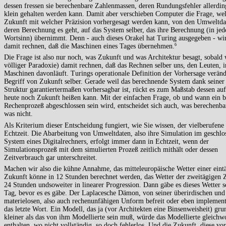
dessen fressen sie berechenbare Zahlenmassen, deren Rundungsfehler allerdin
klein gehalten werden kann. Damit aber verschieben Computer die Frage, we
Zukunft mit welcher Präzision vorhergesagt werden kann, von den Umweltd
deren Berechnung es geht, auf das System selber, das ihre Berechnung (in je
Wortsinn) übernimmt. Denn - auch dieses Orakel hat Turing ausgegeben - wir
damit rechnen, daß die Maschinen eines Tages übernehmen.
6
Die Frage ist also nur noch, was Zukunft und was Architektur besagt, sobald 
völliger Paradoxie) damit rechnen, daß das Rechnen selber uns, den Leuten, i
Maschinen davonläuft. Turings operationale Definition der Vorhersage veränd
Begriff von Zukunft selber. Gerade weil das berechnende System dank seiner 
Struktur garantiertermaßen vorhersagbar ist, rückt es zum Maßstab dessen au
heute noch Zukunft heißen kann. Mit der einfachen Frage, ob und wann ein 
Rechenprozeß abgeschlossen sein wird, entscheidet sich auch, was berechenbar
was nicht.
Als Kriterium dieser Entscheidung fungiert, wie Sie wissen, der vielberufene
Echtzeit. Die Abarbeitung von Umweltdaten, also ihre Simulation im geschlo
System eines Digitalrechners, erfolgt immer dann in Echtzeit, wenn der
Simulationsprozeß mit dem simulierten Prozeß zeitlich mithält oder dessen
Zeitverbrauch gar unterschreitet.
Machen wir also die kühne Annahme, das mitteleuropäische Wetter einer eint
Zukunft könne in 12 Stunden berechnet werden, das Wetter der zweitägigen 
24 Stunden undsoweiter in linearer Progression. Dann gäbe es dieses Wetter 
Tag, bevor es es gäbe. Der Laplacesche Dämon, von seiner überirdischen und
materielosen, also auch rechenunfähigen Unform befreit oder eben implementi
das letzte Wort. Ein Modell, das ja (vor Architekten eine Binsenweisheit) gru
kleiner als das von ihm Modellierte sein muß, würde das Modellierte gleichw
enthalten, wo nicht vollständig, so doch fehlerlos. Und die Zukunft, diese vo