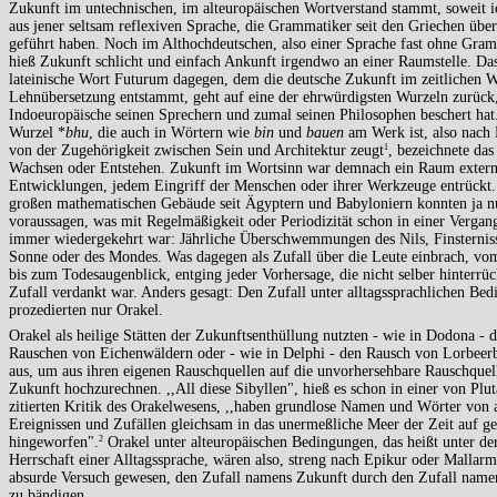
Zukunft im untechnischen, im alteuropäischen Wortverstand stammt, soweit i
aus jener seltsam reflexiven Sprache, die Grammatiker seit den Griechen übe
geführt haben. Noch im Althochdeutschen, also einer Sprache fast ohne Gram
hieß Zukunft schlicht und einfach Ankunft irgendwo an einer Raumstelle. Da
lateinische Wort Futurum dagegen, dem die deutsche Zukunft im zeitlichen W
Lehnübersetzung entstammt, geht auf eine der ehrwürdigsten Wurzeln zurück,
Indoeuropäische seinen Sprechern und zumal seinen Philosophen beschert hat
Wurzel *
bhu
, die auch in Wörtern wie
bin
und
bauen
am Werk ist, also nach
von der Zugehörigkeit zwischen Sein und Architektur zeugt
, bezeichnete da
1
Wachsen oder Entstehen. Zukunft im Wortsinn war demnach ein Raum extern
Entwicklungen, jedem Eingriff der Menschen oder ihrer Werkzeuge entrückt. 
großen mathematischen Gebäude seit Ägyptern und Babyloniern konnten ja n
voraussagen, was mit Regelmäßigkeit oder Periodizität schon in einer Vergan
immer wiedergekehrt war: Jährliche Überschwemmungen des Nils, Finsternis
Sonne oder des Mondes. Was dagegen als Zufall über die Leute einbrach, vo
bis zum Todesaugenblick, entging jeder Vorhersage, die nicht selber hinterrü
Zufall verdankt war. Anders gesagt: Den Zufall unter alltagssprachlichen Be
prozedierten nur Orakel.
Orakel als heilige Stätten der Zukunftsenthüllung nutzten - wie in Dodona - d
Rauschen von Eichenwäldern oder - wie in Delphi - den Rausch von Lorbeerb
aus, um aus ihren eigenen Rauschquellen auf die unvorhersehbare Rauschque
Zukunft hochzurechnen. ,,All diese Sibyllen", hieß es schon in einer von Plu
zitierten Kritik des Orakelwesens, ,,haben grundlose Namen und Wörter von 
Ereignissen und Zufällen gleichsam in das unermeßliche Meer der Zeit auf g
hingeworfen".
Orakel unter alteuropäischen Bedingungen, das heißt unter de
2
Herrschaft einer Alltagssprache, wären also, streng nach Epikur oder Mallarm
absurde Versuch gewesen, den Zufall namens Zukunft durch den Zufall name
zu bändigen.