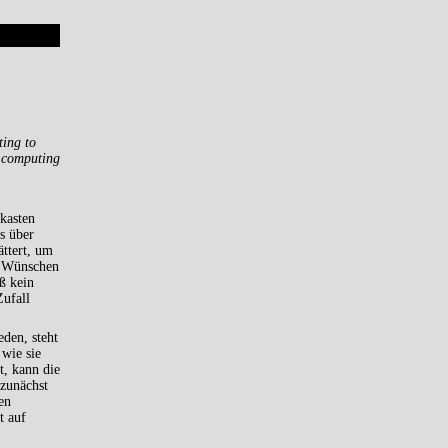
ting to
e computing
kasten
s über
ättert, um
n Wünschen
ß kein
Zufall
den, steht
 wie sie
, kann die
 zunächst
en
t auf