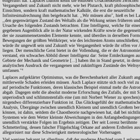
eingeführt hat: Laplaces Dämon kennt die endlosen Ursachenketten zwischen
Vergangenheit und Zukunft nicht mehr, wie bei Plutarch, kraft philosophisch
Einsichten, sondern kraft mathematischer Kalküle, die erst die neuzeitliche
Infinitesimalrechnung ihm beigebracht hat. ,,Wir müssen also", hieß es bei La
,,den gegenwärtigen Zustand des Weltalls als die Wirkung seines früheren und
Ursache des folgenden Zustands betrachten. Eine Intelligenz, welche für eine
gegebenen Augenblick alle in der Natur wirkenden Kräfte sowie die gegensei
der sie zusammensetzenden Elemente kennte, und überdies in derselben Form
Bewegungen der größten Weltkörper, wie des leichtesten Atoms umschließen; 
würde ihr ungewiß sein und Zukunft wie Vergangenheit würde ihr offen vor
liegen. Der menschliche Geist bietet in der Vollendung, die er der Astronomi
verstand, ein schwaches Abbild dieser Intelligenz dar: Seine Entdeckungen a
Gebiete der Mechanik und Geometrie [...] haben ihn in Stand gesetzt, in dem
analytischen Ausdruck die vergangenen und zukünftigen Zustände des Weltsy
umfassen."
4
Laplaces aufgeklärter Optimismus, was die Berechenbarkeit aller Zukunft ang
mittlerweile Schaden erleiden müssen. Auch Laplace stützte sich noch viel zu 
auf periodische Funktionen, deren klassisches Beispiel einmal mehr die Astr
abgab. Dagegen steht die absolut moderne Erforschung des Zufalls, der mit S
unperiodisch und schlimmstenfalls eine (um mit Norbert Wiener zu sprechen)
nirgendwo differenzierbare Funktion ist. Das Glücksgefühl der mathematisch
Analysis, Übergänge zwischen unendlich Kleinem und unendlich Großem ber
können, ist dahin, seitdem die Chaostheorie nachgewiesen hat, daß bei nichtli
Systemen wie dem Wetter kleinste Abweichungen in den Anfangsbedingunge
unendlich verstärkte Folgen im Ergebnis zeitigen. Der seit Lorenz berühmte
Schmetterling, dessen falscher Flügelschlag Orkane auf anderen Erdteilen aus
allegorisiert nur diese Schwierigkeit meteorologischer Vorhersagen.
Viel weniger bekannt ist allerdings, daß der moderne Abschied vom Laplaces