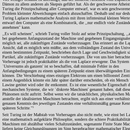
Dämon zu allem anderen als Skepsis geführt hat. Als der geschworene Atheist
Turing die Prinzipschaltung aller Computer entwarf, war es sein geschworene
Problem kleinster Abweichungen einfach abzuschaffen. Deshalb und nur desha
Turing Laplaces mathematische Analysis mit ihren infintesimal kleinen Wert
entwarf den Computer als eine Kombinatorik, die ,,nur endlich viele Zuständ
annehmen" kann.
,,Es will scheinen", schrieb Turing voller Stolz auf seine Prinzipschaltung, ,,a
bei gegebenem Anfangszustand der Maschine und gegebenen Eingangssignal
möglich sei, alle zukünftigen Zustände vorherzusagen. Das erinnert an die La
Ansicht, daß es möglich sein müßte, aus dem vollständigen Zustand des Univ
einem bestimmten Zeitpunkt, beschrieben durch Lage und Geschwindigkeit s
Partikel, alle zukünftigen Zustände vorherzusagen. Die von uns hier betrachte
Vorhersage ist jedoch praktikabler als die von Laplace erwogene. Das System
`Universums als ganzem' ist so beschaffen, daß minimale Fehler in den
Anfangsbedingungen zu einem späteren Zeitpunkt einen überwältigenden Ein
können. Die Verschiebung eines einzigen Elektrons um einen billionstel Zenti
einem Augenblick könnte ein Jahr später darüber entscheiden, ob ein Mensch 
Lawine getötet wird oder ihr entkommt. Es ist eine wesentliche Eigenschaft d
mechanischen Systeme, die wir `diskrete Maschinen' genannt haben, daß dies
Phänomen nicht auftritt. Selbst wenn wir die tatsächlichen, physikalischen M
anstelle der idealisierten Maschinen betrachten, ergibt sich aus einer verhältn
genauen Kenntnis des jeweiligen Zustandes eine verhältnismäßig genaue Kennt
späteren Schritte."
5
Seit Turing ist der Maßstab von Vorhersagen also nicht mehr, wie einst bei La
eine mathematisch aufgeklärte Philosophie, sondern die schiere Praktikabilität
Maschinen mit abzählbar vielen Schaltzuständen, sogenannte Finite State Mac
liefern keine Gleichungslösungen im Sinn hergebrachter mathematischer Elega