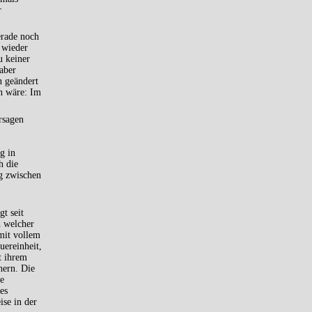
r
erade noch
 wieder
u keiner
aber
n geändert
n wäre: Im
rsagen
g in
h die
g zwischen
t seit
n welcher
 mit vollem
uereinheit,
t ihrem
hern. Die
e
es
ise in der