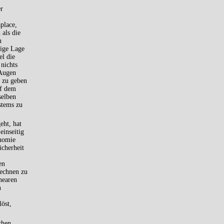
er
place,
 als die
n
tige Lage
el die
nichts
 Augen
e zu geben
uf dem
selben
stems zu
eht, hat
einseitig
onomie
icherheit
en
echnen zu
nearen
n
löst,
chen