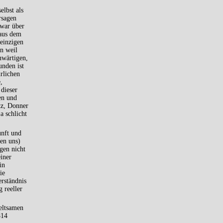
elbst als
rsagen
zwar über
 aus dem
einzigen
n weil
nwärtigen,
unden ist
rlichen
,
dieser
en und
itz, Donner
a schlicht
unft und
en uns)
gen nicht
iner
in
ie
rständnis
 reeller
seltsamen
14