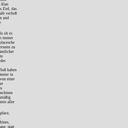
 Alan
s Ziel, das
lb verließ
en und
e
ls ob es
en immer
placesche
ersums zu
ämtlicher
te
 des
fluß haben
meter in
von einer
er
es
aschinen
ismäßig
nis aller
place,
.
hines,
nz; statt