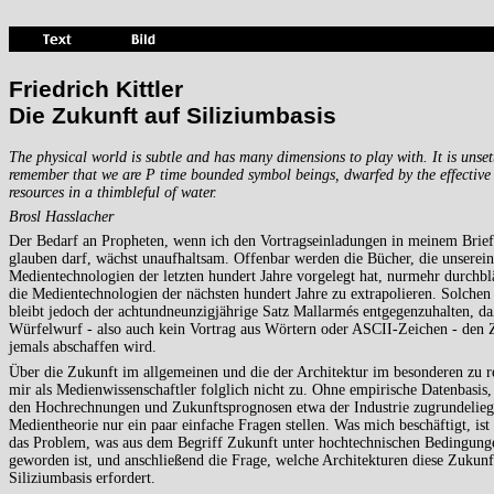
Friedrich Kittler
Die Zukunft auf Siliziumbasis
The physical world is subtle and has many dimensions to play with. It is unset
remember that we are P time bounded symbol beings, dwarfed by the effectiv
resources in a thimbleful of water.
Brosl Hasslacher
Der Bedarf an Propheten, wenn ich den Vortragseinladungen in meinem Brief
glauben darf, wächst unaufhaltsam. Offenbar werden die Bücher, die unserein
Medientechnologien der letzten hundert Jahre vorgelegt hat, nurmehr durchbl
die Medientechnologien der nächsten hundert Jahre zu extrapolieren. Solche
bleibt jedoch der achtundneunzigjährige Satz Mallarmés entgegenzuhalten, da
Würfelwurf - also auch kein Vortrag aus Wörtern oder ASCII-Zeichen - den 
jemals abschaffen wird.
Über die Zukunft im allgemeinen und die der Architektur im besonderen zu re
mir als Medienwissenschaftler folglich nicht zu. Ohne empirische Datenbasis,
den Hochrechnungen und Zukunftsprognosen etwa der Industrie zugrundeliegt
Medientheorie nur ein paar einfache Fragen stellen. Was mich beschäftigt, ist
das Problem, was aus dem Begriff Zukunft unter hochtechnischen Bedingung
geworden ist, und anschließend die Frage, welche Architekturen diese Zukunf
Siliziumbasis erfordert.