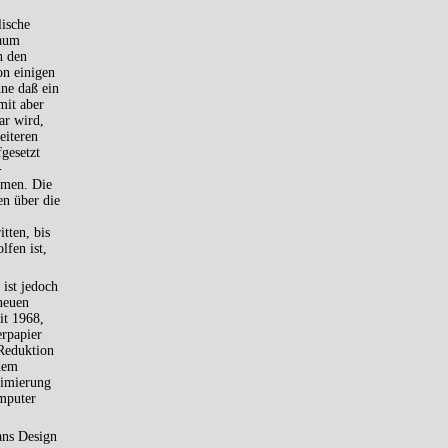
lische
raum
n den
on einigen
hne daß ein
mit aber
ar wird,
eiteren
gesetzt
-
mmen. Die
en über die
tten, bis
lfen ist,
 ist jedoch
dneuen
it 1968,
erpapier
 Reduktion
edem
timierung
omputer
ans Design